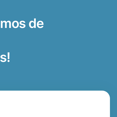
amos de
os
!