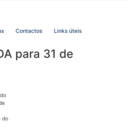
as
Contactos
Links úteis
DA para 31 de
ado
de
o do