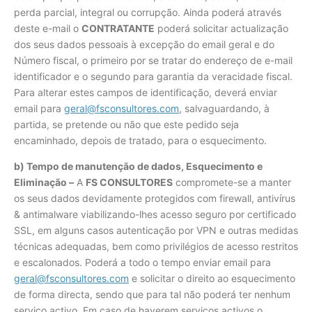
perda parcial, integral ou corrupção. Ainda poderá através
deste e-mail o
CONTRATANTE
poderá solicitar actualização
dos seus dados pessoais à excepção do email geral e do
Número fiscal, o primeiro por se tratar do endereço de e-mail
identificador e o segundo para garantia da veracidade fiscal.
Para alterar estes campos de identificação, deverá enviar
email para
geral@fsconsultores.com
, salvaguardando, à
partida, se pretende ou não que este pedido seja
encaminhado, depois de tratado, para o esquecimento.
b) Tempo de manutenção de dados, Esquecimento e
Eliminação –
A
FS CONSULTORES
compromete-se a manter
os seus dados devidamente protegidos com firewall, antivírus
& antimalware viabilizando-lhes acesso seguro por certificado
SSL, em alguns casos autenticação por VPN e outras medidas
técnicas adequadas, bem como privilégios de acesso restritos
e escalonados. Poderá a todo o tempo enviar email para
geral@fsconsultores.com
e solicitar o direito ao esquecimento
de forma directa, sendo que para tal não poderá ter nenhum
serviço activo. Em caso de haverem serviços activos o