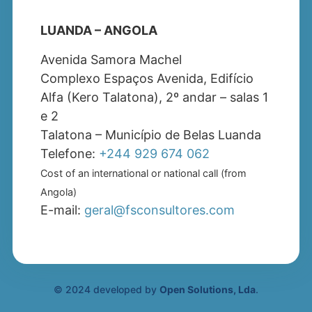
LUANDA – ANGOLA
Avenida Samora Machel
Complexo Espaços Avenida, Edifício
Alfa (Kero Talatona), 2º andar – salas 1
e 2
Talatona – Município de Belas Luanda
Telefone:
+244 929 674 062
Cost of an international or national call (from
Angola)
E-mail:
geral@fsconsultores.com
© 2024 developed by
Open Solutions, Lda
.